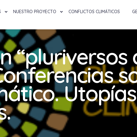
S
NUESTRO PROYECTO
CONFLICTOS CLIMÁTICOS
G
 “pluriversos 
 Conferencias s
ático. Utopías
s.