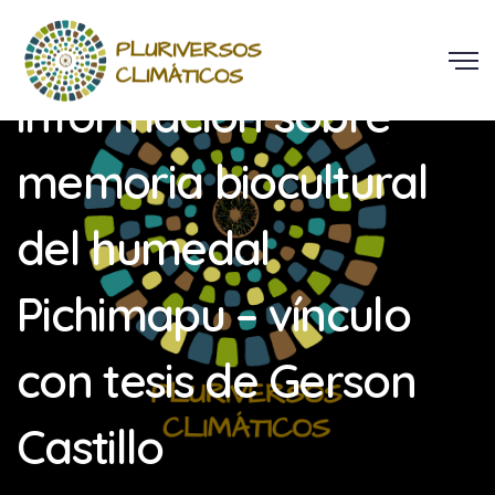
Levantamiento de
información sobre
memoria biocultural
del humedal
Pichimapu – vínculo
con tesis de Gerson
Castillo