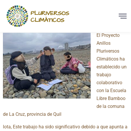
Equipo de Pluriversos Climáticos realiza talleres sobre
Cuentas, Cultura y Cambio Climático con escuela Libre
Bamboo de comuna de La Cruz.
El Proyecto
Anillos
Pluriversos
Climáticos ha
establecido un
trabajo
colaborativo
con la Escuela
Libre Bamboo
de la comuna
de La Cruz, provincia de Quil
lota, Este trabajo ha sido significativo debido a que apunta a